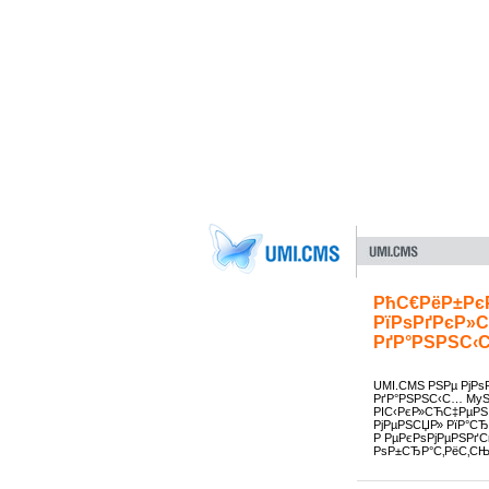
РћС€РёР±РєР
РїРѕРґРєР»
РґР°РЅРЅС‹
UMI.CMS РЅРµ РјРѕ
РґР°РЅРЅС‹С… MySQ
РІС‹РєР»СЋС‡РµРЅ
РјРµРЅСЏР» РїР°С
Р РµРєРѕРјРµРЅРґ
РѕР±СЂР°С‚РёС‚СЊ